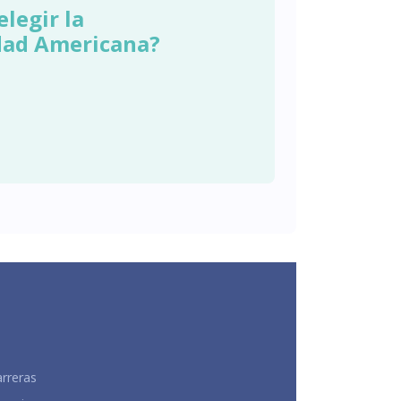
elegir la
dad Americana?
rreras