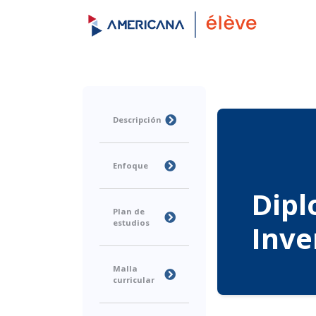
Descripción
Enfoque
Dipl
Plan de
estudios
Inve
Malla
curricular