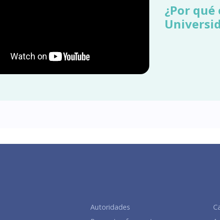
¿Por qué 
Universi
Autoridades
Ca