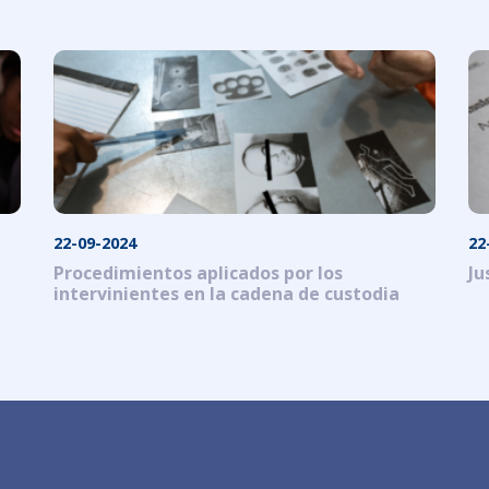
22-09-2024
22
Procedimientos aplicados por los
Ju
intervinientes en la cadena de custodia