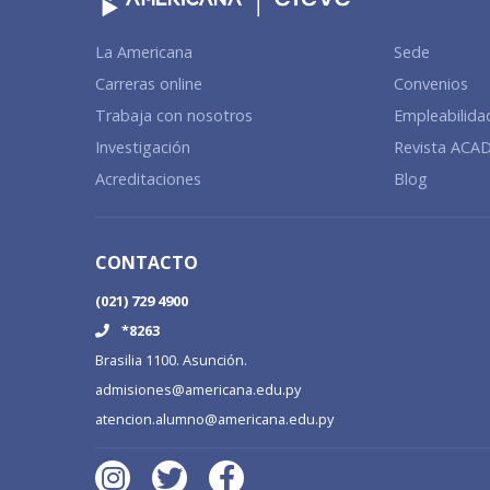
La Americana
Sede
Carreras online
Convenios
Trabaja con nosotros
Empleabilida
Investigación
Revista AC
Acreditaciones
Blog
CONTACTO
(021) 729 4900
*8263
Brasilia 1100. Asunción.
admisiones@americana.edu.py
atencion.alumno@americana.edu.py