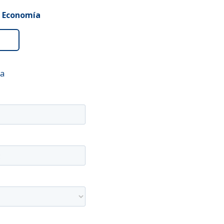
e Economía
da