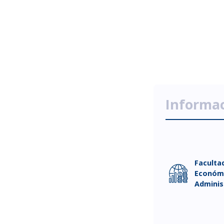
Informac
Faculta
Económi
Adminis