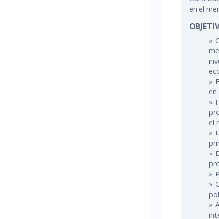
en el mer
OBJETI
C
med
inv
eco
F
en 
F
pro
el 
L
pri
D
pr
P
G
pol
A
int