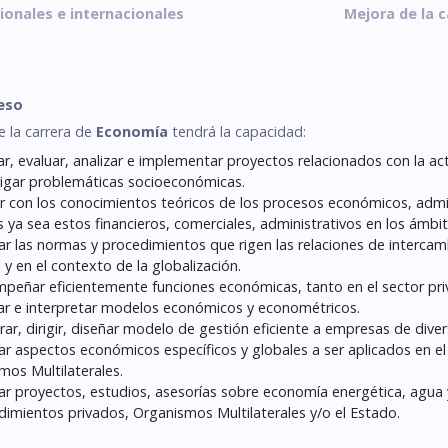
onales e internacionales
Mejora de la c
reso
e la carrera de
Economía
tendrá la capacidad:
r, evaluar, analizar e implementar proyectos relacionados con la ac
tigar problemáticas socioeconómicas.
r con los conocimientos teóricos de los procesos económicos, admini
 ya sea estos financieros, comerciales, administrativos en los ámbit
zar las normas y procedimientos que rigen las relaciones de interca
 y en el contexto de la globalización.
peñar eficientemente funciones económicas, tanto en el sector pr
ar e interpretar modelos económicos y econométricos.
rar, dirigir, diseñar modelo de gestión eficiente a empresas de di
zar aspectos económicos específicos y globales a ser aplicados en e
mos Multilaterales.
zar proyectos, estudios, asesorías sobre economía energética, agu
imientos privados, Organismos Multilaterales y/o el Estado.