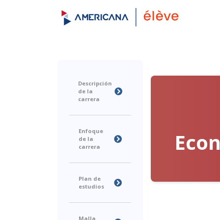
Descripción
de la
carrera
Enfoque
Eco
de la
carrera
Plan de
estudios
Malla