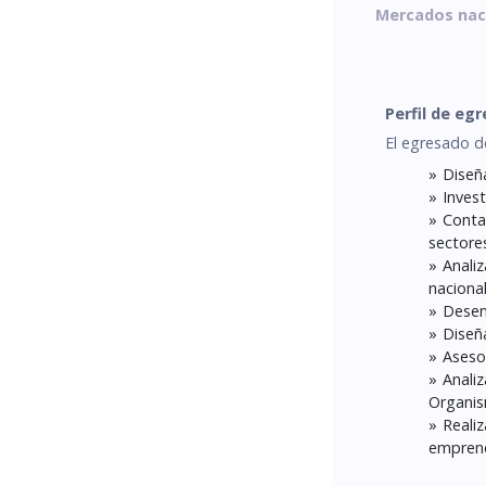
Mercados naci
Perfil de eg
El egresado d
Diseña
Inves
Conta
sectores
Anali
nacional
Desem
Diseñ
Aseso
Anali
Organis
Reali
emprend