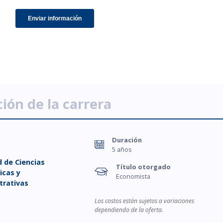
ión de la carrera
Duración
5 años
d de Ciencias
Título otorgado
cas y
Economista
trativas
Los costos están sujetos a variaciones
dependiendo de la oferta.