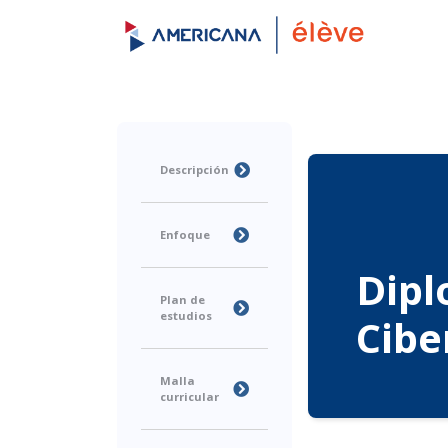
Descripción
Enfoque
Dip
Plan de
estudios
Cibe
Malla
curricular