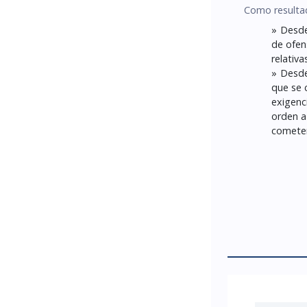
Como resultad
Desde
de ofen
relativa
Desde
que se 
exigenc
orden a
cometen