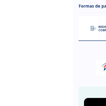
Formas de p
REDE
COB