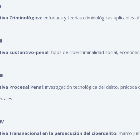
I
tiva Criminológica:
enfoques y teorías criminológicas aplicables al
I
tiva sustantivo-penal:
tipos de cibercriminalidad social, económica
II
tiva Procesal Penal
: investigación tecnológica del delito, práctica
tales.
IV
iva transnacional en la persecución del ciberdelito:
marco jurí